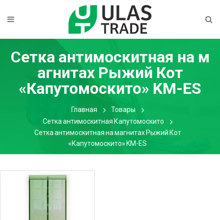
Сетка антимоскитная на м
агнитах Рыжий Кот
«Капутомоскито» KM-ES
Главная
Товары
Сетка антимоскитная Капутомоскито
Сетка антимоскитная на магнитах Рыжий Кот
«Капутомоскито» KM-ES