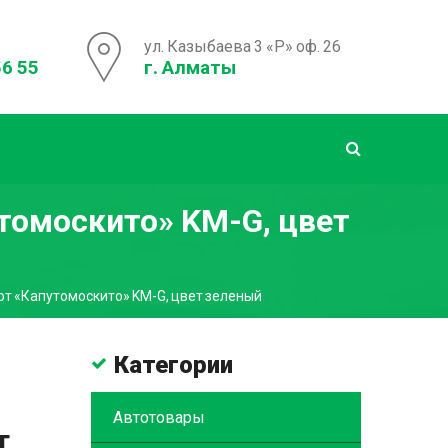
ул. Казыбаева 3 «Р» оф. 26
56 55
г. Алматы
томоскито» KM-G, цвет
от «Капутомоскито» KM-G, цвет зеленый
Категории
Автотовары
т