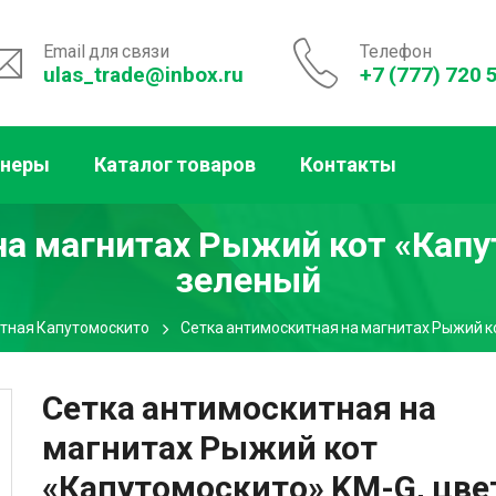
Email для связи
Телефон
ulas_trade@inbox.ru
+7 (777) 720 
тнеры
Каталог товаров
Контакты
на магнитах Рыжий кот «Капу
зеленый
тная Капутомоскито
Сетка антимоскитная на магнитах Рыжий к
Сетка антимоскитная на
магнитах Рыжий кот
«Капутомоскито» KM-G, цве