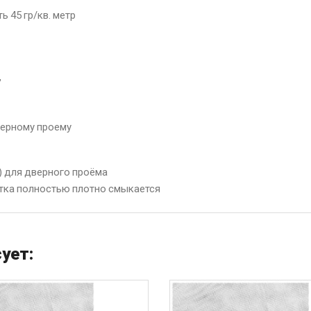
ь 45 гр/кв. метр
,
дверному проему
в) для дверного проёма
етка полностью плотно смыкается
ует: