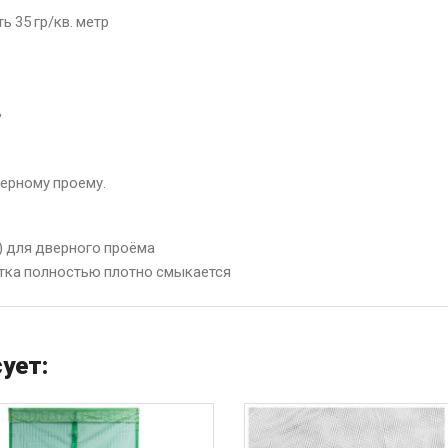
ь 35 гр/кв. метр
,
верному проему.
в) для дверного проёма
етка полностью плотно смыкается
ует: