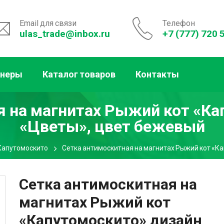
Email для связи
Телефон
ulas_trade@inbox.ru
+7 (777) 720 
тнеры
Каталог товаров
Контакты
я на магнитах Рыжий кот «Ка
«Цветы», цвет бежевый
Капутомоскито
Сетка антимоскитная на магнитах Рыжий кот «К
Сетка антимоскитная на
магнитах Рыжий кот
«Капутомоскито» дизайн