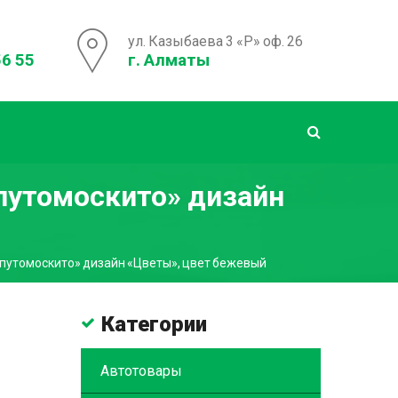
ул. Казыбаева 3 «Р» оф. 26
56 55
г. Алматы
путомоскито» дизайн
апутомоскито» дизайн «Цветы», цвет бежевый
Категории
Автотовары