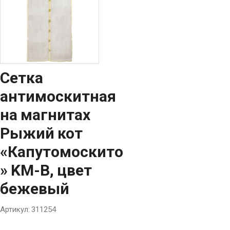
Сетка
антимоскитная
на магнитах
Рыжий кот
«Капутомоскито
» KM-B, цвет
бежевый
Артикул:
311254