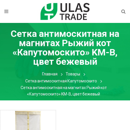
Сетка антимоскитная на
магнитах Рыжий кот
«Капутомоскито» KM-B,
цвет бежевый
Главная
Товары
Сетка антимоскитная Капутомоскито
Сетка антимоскитная на магнитах Рыжий кот
«Капутомоскито» KM-B, цвет бежевый