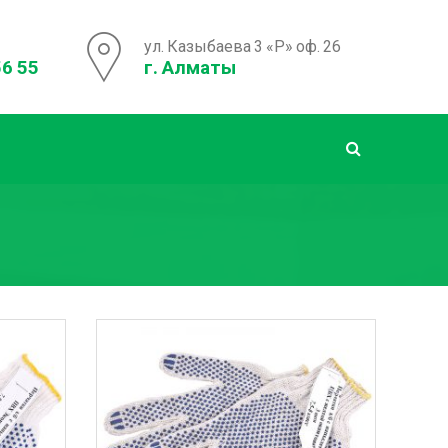
ул. Казыбаева 3 «Р» оф. 26
56 55
г. Алматы