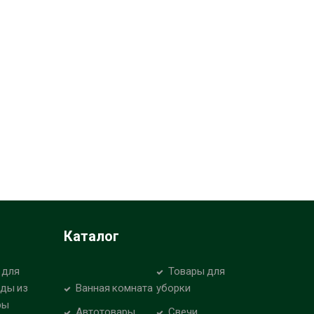
Каталог
 для
Товары для
уды из
Ванная комната
уборки
ры
Автотовары
Свечи