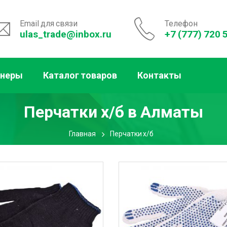
Email для связи
Телефон
ulas_trade@inbox.ru
+7 (777) 720 
тнеры
Каталог товаров
Контакты
Перчатки х/б
в Алматы
Главная
Перчатки х/б