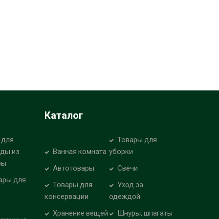
Каталог
 для
Товары для
уды из
Ванная комната
уборки
ры
Автотовары
Свечи
ары для
Товары для
Уход за
консервации
одеждой
Хранение вещей
Шнуры, шпагаты