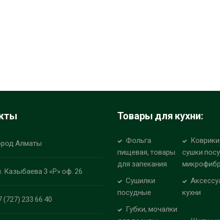
кты
Товары для кухни:
Фольга
Коврики
ород Алматы
пищевая, товары
сушки пос
для запекания
микрофиб
л. Казыбаева 3 «Р» оф. 26
Сушилки
Аксессу
посудные
кухни
7 (727) 233 66 40
Губки, мочалки