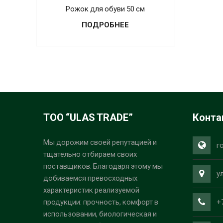
Рожок для обуви 50 см
ПОДРОБНЕЕ
ТОО “ULAS TRADE”
Конта
Мы дорожим своей репутацией и
г
тщательно отбираем своих
поставщиков. Благодаря этому мы
у
добиваемся превосходных
характеристик реализуемой
+
продукции: прочность, комфорт в
использовании, биологическая и