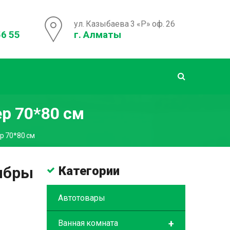
ул. Казыбаева 3 «Р» оф. 26
56 55
г. Алматы
р 70*80 см
р 70*80 см
ибры
Категории
Автотовары
+
Ванная комната