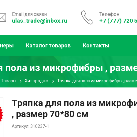
Email для связи
Телефон
ulas_trade@inbox.ru
+7 (777) 720 
тнеры
Каталог товаров
Контакты
я пола из микрофибры , разме
Товары
Хит продаж
Тряпка для пола из микрофибры , разме
Тряпка для пола из микроф
, размер 70*80 см
Артикул:
310237-1