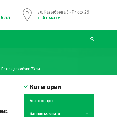
ул. Казыбаева 3 «Р» оф. 26
56 55
г. Алматы
Рожок для обуви 73 см
Категории
Автотовары
увью,
+
Ванная комната