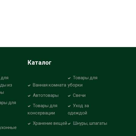
Каталог
 для
Товары для
уды из
Ванная комната
уборки
ры
Автотовары
Свечи
ары для
Товары для
Уход за
консервации
одеждой
Хранение вещей
Шнуры, шпагаты
ухонные