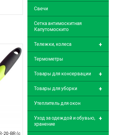
Свечи
Сетка антимоскитная
Капутомоскито
+
Тележки, колеса
Термометры
+
Товары для консервации
+
Товары для уборки
Утеплитель для окон
+
Уход за одеждой и обувью,
хранение
R-20-BR (с