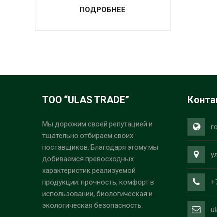
ПОДРОБНЕЕ
ТОО “ULAS TRADE”
Конта
Мы дорожим своей репутацией и
г
тщательно отбираем своих
поставщиков. Благодаря этому мы
у
добиваемся превосходных
характеристик реализуемой
+
продукции: прочность, комфорт в
использовании, биологическая и
экологическая безопасность.
u