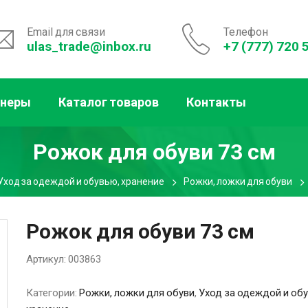
Email для связи
Телефон
ulas_trade@inbox.ru
+7 (777) 720 
тнеры
Каталог товаров
Контакты
Рожок для обуви 73 см
Уход за одеждой и обувью, хранение
Рожки, ложки для обуви
Рожок для обуви 73 см
Артикул:
003863
Категории:
Рожки, ложки для обуви
,
Уход за одеждой и об