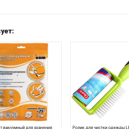
ует:
т вакуумный для хранения
Ролик для чистки одежды L