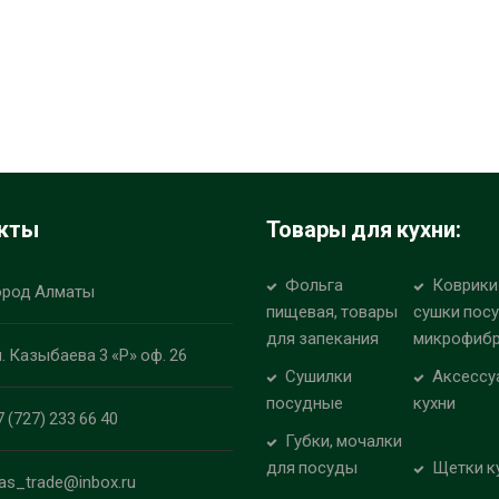
кты
Товары для кухни:
Фольга
Коврики
ород Алматы
пищевая, товары
сушки пос
для запекания
микрофиб
л. Казыбаева 3 «Р» оф. 26
Сушилки
Аксессу
посудные
кухни
7 (727) 233 66 40
Губки, мочалки
для посуды
Щетки к
las_trade@inbox.ru