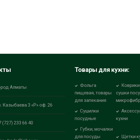
кты
Товары для кухни:
Фольга
Коврики
ород Алматы
пищевая, товары
сушки пос
для запекания
микрофиб
л. Казыбаева 3 «Р» оф. 26
Сушилки
Аксессу
посудные
кухни
7 (727) 233 66 40
Губки, мочалки
для посуды
Щетки к