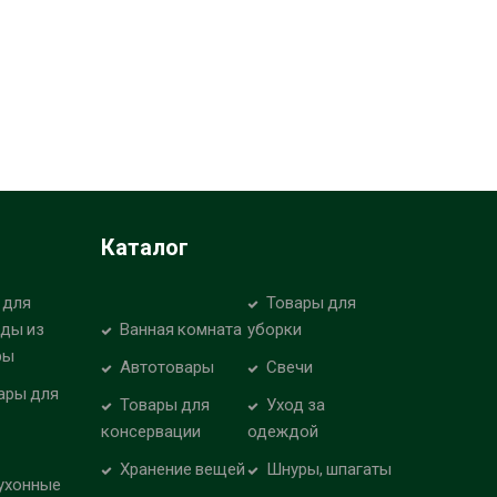
Каталог
 для
Товары для
уды из
Ванная комната
уборки
ры
Автотовары
Свечи
ары для
Товары для
Уход за
консервации
одеждой
Хранение вещей
Шнуры, шпагаты
ухонные