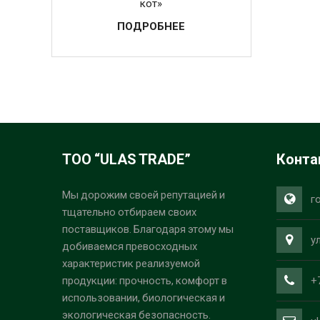
кот»
ПОДРОБНЕЕ
ТОО “ULAS TRADE”
Конта
Мы дорожим своей репутацией и
г
тщательно отбираем своих
поставщиков. Благодаря этому мы
у
добиваемся превосходных
характеристик реализуемой
+
продукции: прочность, комфорт в
использовании, биологическая и
экологическая безопасность.