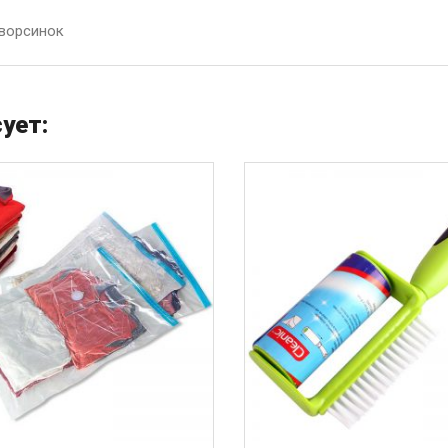
 ворсинок
ует: