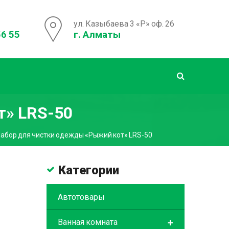
ул. Казыбаева 3 «Р» оф. 26
56 55
г. Алматы
т» LRS-50
абор для чистки одежды «Рыжий кот» LRS-50
Категории
Автотовары
+
Ванная комната