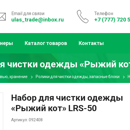
Email для связи
Телефон
ulas_trade@inbox.ru
+7 (777) 720 
тнеры
Каталог товаров
Контакты
я чистки одежды «Рыжий ко
увью, хранение
Ролики для чистки одежды, запасные блоки
Н
Набор для чистки одежды
«Рыжий кот» LRS-50
Артикул:
092408