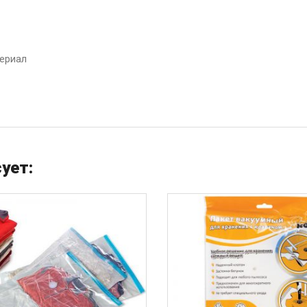
ериал
ует: