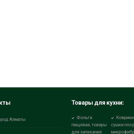
кты
Товары для кухни:
Фольга
Коврики
ород Алматы
пищевая, товары
сушки пос
для запекания
микрофиб