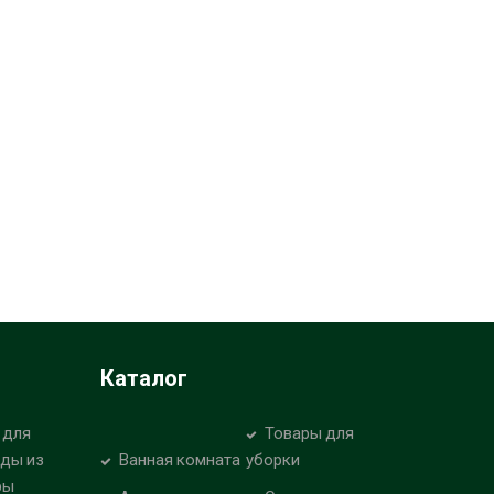
Каталог
 для
Товары для
уды из
Ванная комната
уборки
ры