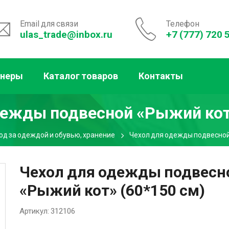
Email для связи
Телефон
ulas_trade@inbox.ru
+7 (777) 720 
тнеры
Каталог товаров
Контакты
дежды подвесной «Рыжий кот»
од за одеждой и обувью, хранение
Чехол для одежды подвесной
Чехол для одежды подвесн
«Рыжий кот» (60*150 см)
Артикул:
312106