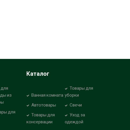
Каталог
 для
Товары для
уды из
Ванная комната
уборки
ры
Автотовары
Свечи
ары для
Товары для
Уход за
консервации
одеждой