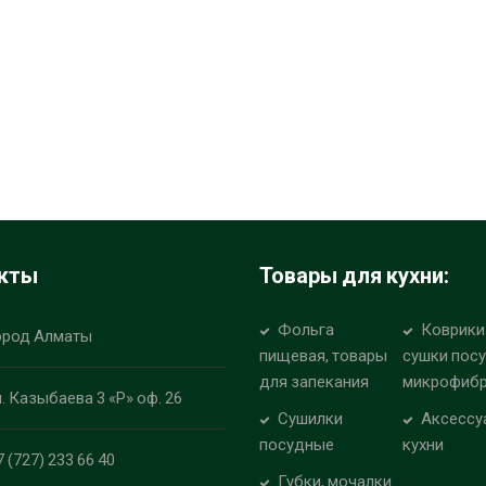
кты
Товары для кухни:
Фольга
Коврики
ород Алматы
пищевая, товары
сушки пос
для запекания
микрофиб
л. Казыбаева 3 «Р» оф. 26
Сушилки
Аксессу
посудные
кухни
7 (727) 233 66 40
Губки, мочалки