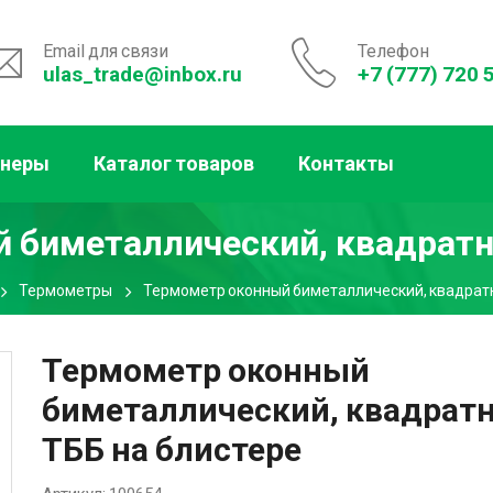
Email для связи
Телефон
ulas_trade@inbox.ru
+7 (777) 720 
тнеры
Каталог товаров
Контакты
 биметаллический, квадратн
Термометры
Термометр оконный биметаллический, квадратн
Термометр оконный
биметаллический, квадрат
ТББ на блистере