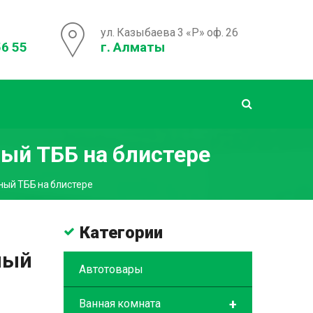
ул. Казыбаева 3 «Р» оф. 26
56 55
г. Алматы
ый ТББ на блистере
ый ТББ на блистере
Категории
ный
Автотовары
+
Ванная комната