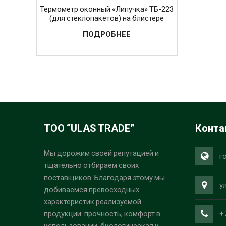
Термометр оконный «Липучка» ТБ-223
(для стеклопакетов) на блистере
ПОДРОБНЕЕ
ТОО “ULAS TRADE”
Конта
Мы дорожим своей репутацией и
г
тщательно отбираем своих
поставщиков. Благодаря этому мы
у
добиваемся превосходных
характеристик реализуемой
+
продукции: прочность, комфорт в