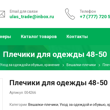
Email для связи
Телефон
ulas_trade@inbox.ru
+7 (777) 720 
тнеры
Каталог товаров
Контакты
Плечики для одежды 48-50
Уход за одеждой и обувью, хранение
Вешалки-плечики
Плеч
Плечики для одежды 48-50
Артикул:
004266
Категории:
Вешалки-плечики
,
Уход за одеждой и обувью, х