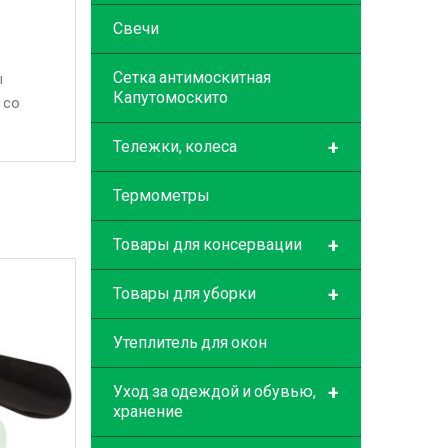
Свечи
Сетка антимоскитная
ы
Капутомоскито
 со
+
Тележки, колеса
Термометры
+
Товары для консервации
+
Товары для уборки
Утеплитель для окон
+
Уход за одеждой и обувью,
хранение