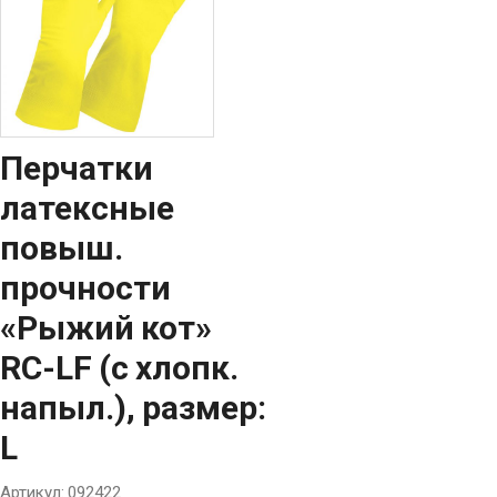
Перчатки
латексные
повыш.
прочности
«Рыжий кот»
RC-LF (c хлопк.
напыл.), размер:
L
Артикул:
092422