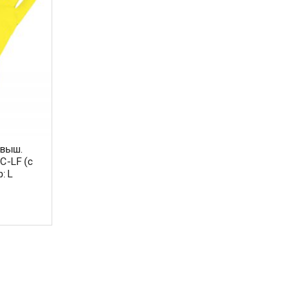
овыш.
C-LF (c
: L