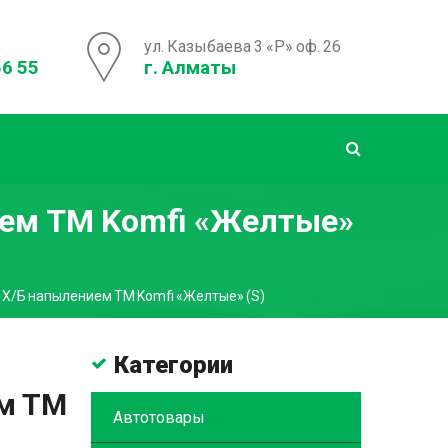
ул. Казыбаева 3 «Р» оф. 26
56 55
г. Алматы
ием ТМ Komfi «Желтые»
 Х/Б напылением ТМ Komfi «Желтые» (S)
Категории
ем ТМ
Автотовары