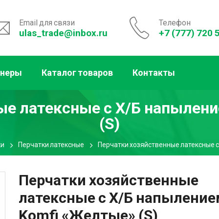
Email для связи
Телефон
ulas_trade@inbox.ru
+7 (777) 720 
тнеры
Каталог товаров
Контакты
ые латексные с Х/Б напылен
(S)
ки
Перчатки латексные
Перчатки хозяйственные латексные с
Перчатки хозяйственные
латексные с Х/Б напылени
Komfi «Желтые» (S)