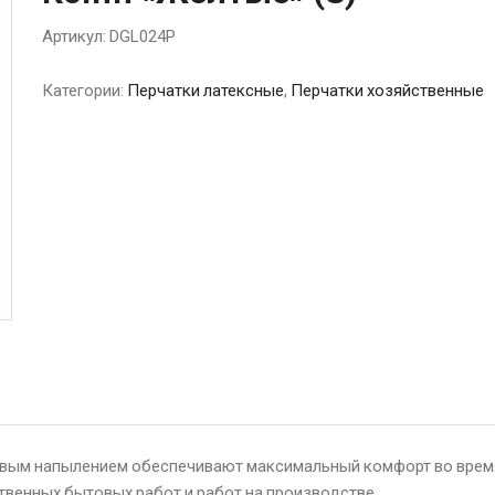
Артикул:
DGL024P
Категории:
Перчатки латексные
,
Перчатки хозяйственные
ковым напылением обеспечивают максимальный комфорт во врем
твенных бытовых работ и работ на производстве.