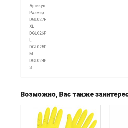
Артикул
Размер
DGL027P
XL
DGL026P
L
DGL025P
M
DGL024P
S
Возможно, Вас также заинтерес