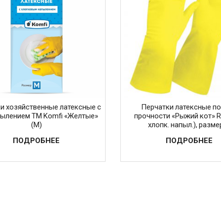
и хозяйственные латексные с
Перчатки латексные п
пылением ТМ Komfi «Желтые»
прочности «Рыжий кот» R
(M)
хлопк. напыл.), размер
ПОДРОБНЕЕ
ПОДРОБНЕЕ