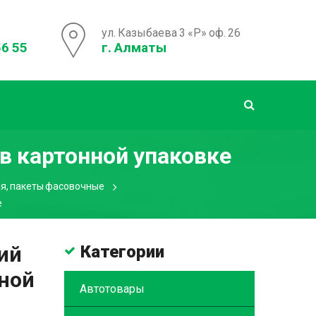
ул. Казыбаева 3 «Р» оф. 26
56 55
г. Алматы
 в картонной упаковке
ия, пакеты фасовочные
е
ий
Категории
нной
Автотовары