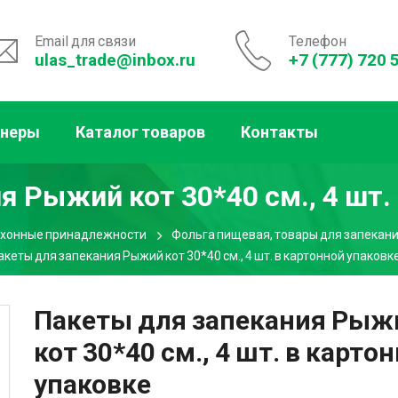
Email для связи
Телефон
ulas_trade@inbox.ru
+7 (777) 720 
тнеры
Каталог товаров
Контакты
 Рыжий кот 30*40 см., 4 шт.
хонные принадлежности
Фольга пищевая, товары для запекан
акеты для запекания Рыжий кот 30*40 см., 4 шт. в картонной упаковк
Пакеты для запекания Рыж
кот 30*40 см., 4 шт. в карто
упаковке