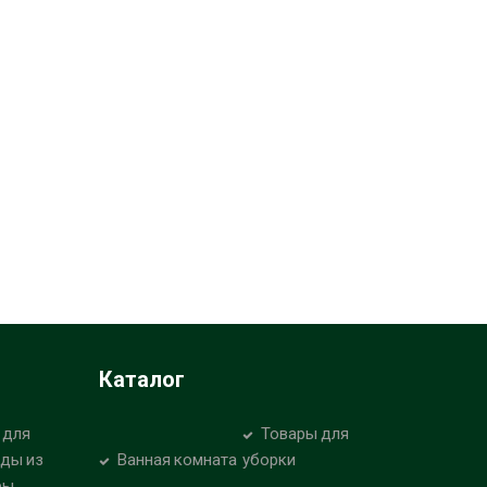
Каталог
 для
Товары для
уды из
Ванная комната
уборки
ры