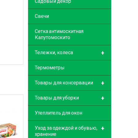
Садовый декор
Свечи
Сетка антимоскитная
Капутомоскито
+
Тележки, колеса
Термометры
+
Товары для консервации
+
Товары для уборки
Утеплитель для окон
+
Уход за одеждой и обувью,
хранение