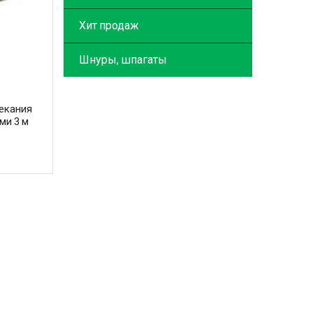
Хит продаж
Шнуры, шпагаты
пекания
ми 3 м