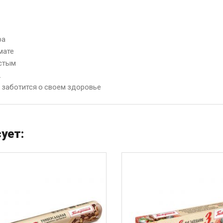
ра
мате
истым
.
и заботится о своем здоровье
ует: