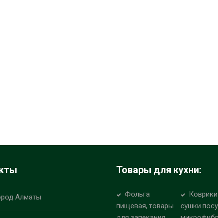
кты
Товары для кухни:
Фольга
Коврики
ород Алматы
пищевая, товары
сушки пос
для запекания
микрофиб