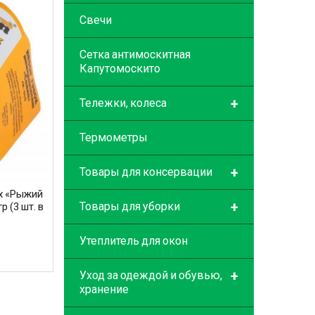
Свечи
Сетка антимоскитная
Капутомоскито
+
Тележки, колеса
Термометры
+
Товары для консервации
х «Рыжий
+
Товары для уборки
р (3 шт. в
Утеплитель для окон
+
Уход за одеждой и обувью,
хранение