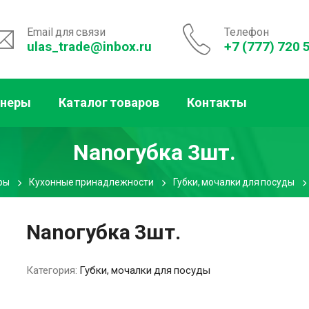
Email для связи
Телефон
ulas_trade@inbox.ru
+7 (777) 720 
тнеры
Каталог товаров
Контакты
Nanoгубка 3шт.
ры
Кухонные принадлежности
Губки, мочалки для посуды
Nanoгубка 3шт.
Категория:
Губки, мочалки для посуды