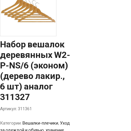
Набор вешалок
деревянных W2-
P-NS/6 (эконом)
(дерево лакир.,
6 шт) аналог
311327
Артикул:
311361
Категории:
Вешалки-плечики
,
Уход
за одеждой и обувью, хранение