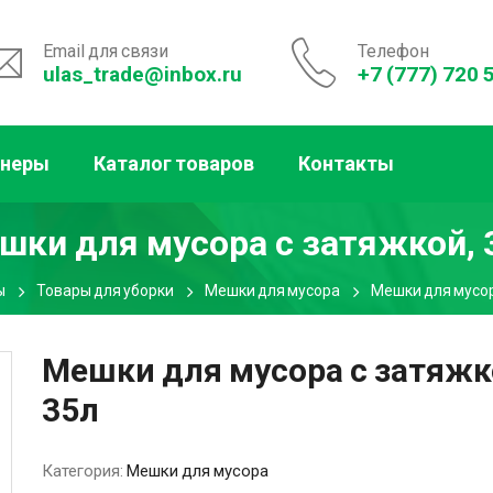
Email для связи
Телефон
ulas_trade@inbox.ru
+7 (777) 720 
тнеры
Каталог товаров
Контакты
шки для мусора с затяжкой, 
ы
Товары для уборки
Мешки для мусора
Мешки для мусор
Мешки для мусора с затяжк
35л
Категория:
Мешки для мусора