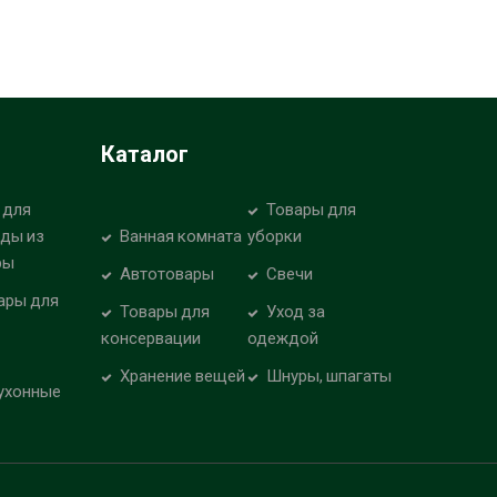
Каталог
 для
Товары для
уды из
Ванная комната
уборки
ры
Автотовары
Свечи
ары для
Товары для
Уход за
консервации
одеждой
Хранение вещей
Шнуры, шпагаты
ухонные