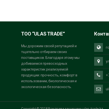
ТОО “ULAS TRADE”
Конта
Мы дорожим своей репутацией и
г
тщательно отбираем своих
поставщиков. Благодаря этому мы
у
добиваемся превосходных
характеристик реализуемой
+
продукции: прочность, комфорт в
использовании, биологическая и
экологическая безопасность.
u
Copyright © 2018 Все права защищены ulas-trade.kz