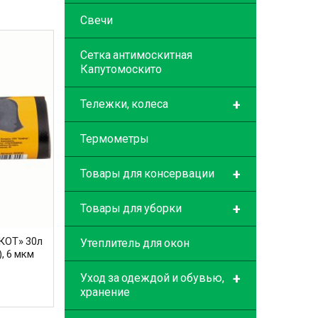
Свечи
Сетка антимоскитная
Капутомоскито
+
Тележки, колеса
Термометры
+
Товары для консервации
+
Товары для уборки
КОТ» 30л
Утеплитель для окон
, 6 мкм
+
Уход за одеждой и обувью,
хранение