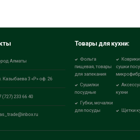
кты
Товары для кухни:
Фольга
Коврики
ород Алматы
пищевая, товары
сушки пос
для запекания
микрофиб
л. Казыбаева 3 «Р» оф. 26
Сушилки
Аксессу
посудные
кухни
7 (727) 233 66 40
Губки, мочалки
для посуды
Щетки к
las_trade@inbox.ru