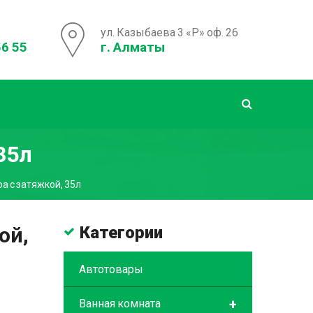
ул. Казыбаева 3 «Р» оф. 26
56 55
г. Алматы
35л
а с затяжкой, 35л
ой,
Категории
Автотовары
+
Ванная комната