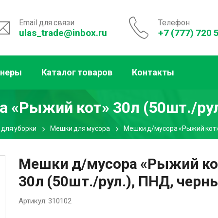
Email для связи
Телефон
ulas_trade@inbox.ru
+7 (777) 720 
тнеры
Каталог товаров
Контакты
 «Рыжий кот» 30л (50шт./рул
 для уборки
Мешки для мусора
Мешки д/мусора «Рыжий кот» 
Мешки д/мусора «Рыжий ко
30л (50шт./рул.), ПНД, черн
Артикул:
310102