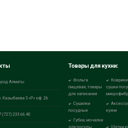
кты
Товары для кухни:
Фольга
Коврики
ород Алматы
пищевая, товары
сушки пос
для запекания
микрофиб
л. Казыбаева 3 «Р» оф. 26
Сушилки
Аксессу
посудные
кухни
7 (727) 233 66 40
Губки, мочалки
для посуды
Щетки к