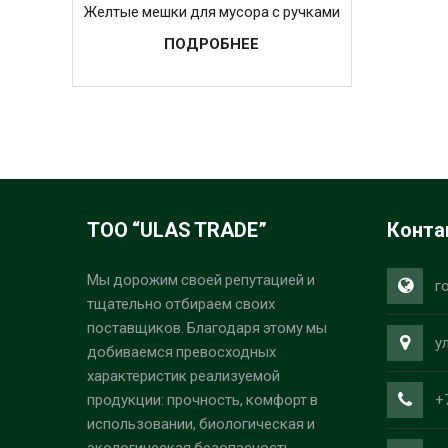
Желтые мешки для мусора с ручками
ПОДРОБНЕЕ
ТОО “ULAS TRADE”
Конта
Мы дорожим своей репутацией и
г
тщательно отбираем своих
поставщиков. Благодаря этому мы
у
добиваемся превосходных
характеристик реализуемой
+
продукции: прочность, комфорт в
использовании, биологическая и