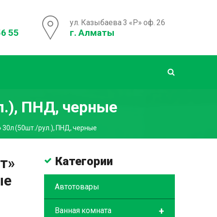
ул. Казыбаева 3 «Р» оф. 26
56 55
г. Алматы
.), ПНД, черные
30л (50шт./рул.), ПНД, черные
т»
Категории
ые
Автотовары
+
Ванная комната