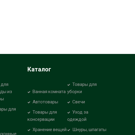
Каталог
 для
Товары для
уды из
Ванная комната
уборки
ры
Автотовары
Свечи
ары для
Товары для
Уход за
консервации
одеждой
Хранение вещей
Шнуры, шпагаты
ухонные