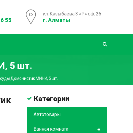
ул. Казыбаева 3 «Р» оф. 26
56 55
г. Алматы
, 5 шт.
осуды Домочистик МИНИ, 5 шт.
тик
Категории
Автотовары
+
Ванная комната