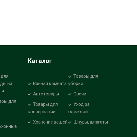
Каталог
 для
Товары для
уды из
Ванная комната
уборки
ры
Автотовары
Свечи
ары для
Товары для
Уход за
консервации
одеждой
Хранение вещей
Шнуры, шпагаты
ухонные