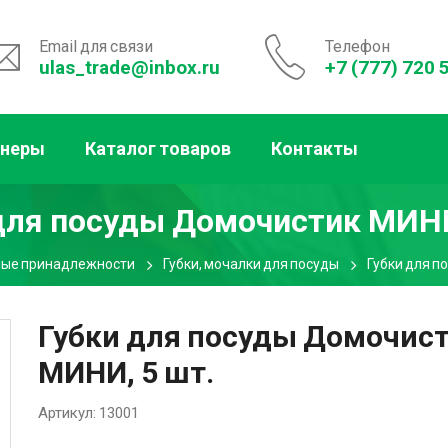
Email для связи
Телефон
ulas_trade@inbox.ru
+7 (777) 720 
тнеры
Каталог товаров
Контакты
для посуды Домочистик МИНИ
ные принадлежности
Губки, мочалки для посуды
Губки для п
Губки для посуды Домочис
МИНИ, 5 шт.
Артикул:
13001