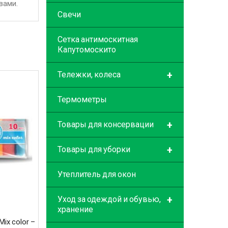
вами.
Свечи
Сетка антимоскитная
Капутомоскито
+
Тележки, колеса
Термометры
+
Товары для консервации
+
Товары для уборки
Утеплитель для окон
+
Уход за одеждой и обувью,
хранение
ix color –