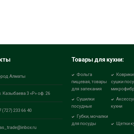
кты
Товары для кухни:
Фольга
Коврики
ород Алматы
пищевая, товары
сушки пос
для запекания
микрофиб
л. Казыбаева 3 «Р» оф. 26
Сушилки
Аксессу
посудные
кухни
7 (727) 233 66 40
Губки, мочалки
для посуды
Щетки к
las_trade@inbox.ru