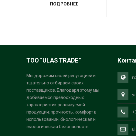
ПОДРОБНЕЕ
ТОО “ULAS TRADE”
Конта
Мы дорожим своей репутацией и
г
тщательно отбираем своих
поставщиков. Благодаря этому мы
у
добиваемся превосходных
характеристик реализуемой
+
продукции: прочность, комфорт в
использовании, биологическая и
экологическая безопасность.
u