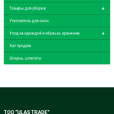
+
Товары для уборки
Утеплитель для окон
+
Уход за одеждой и обувью, хранение
Хит продаж
Шнуры, шпагаты
ТОО “ULAS TRADE”