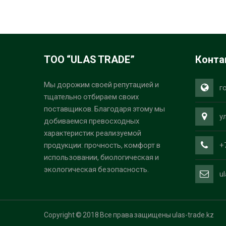
ТОО “ULAS TRADE”
Конта
Мы дорожим своей репутацией и
г
тщательно отбираем своих
поставщиков. Благодаря этому мы
у
добиваемся превосходных
характеристик реализуемой
+
продукции: прочность, комфорт в
использовании, биологическая и
экологическая безопасность.
u
Copyright © 2018 Все права защищены ulas-trade.kz