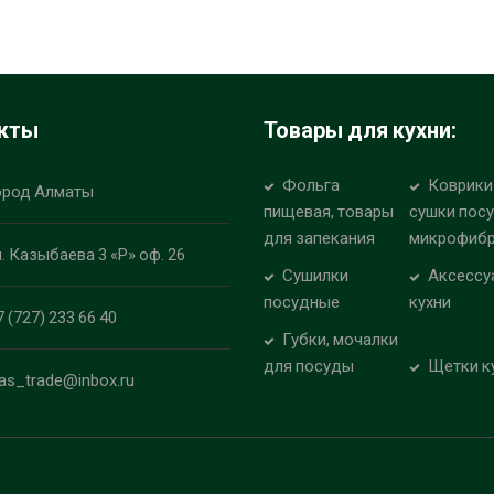
кты
Товары для кухни:
Фольга
Коврики
ород Алматы
пищевая, товары
сушки пос
для запекания
микрофиб
л. Казыбаева 3 «Р» оф. 26
Сушилки
Аксессу
посудные
кухни
7 (727) 233 66 40
Губки, мочалки
для посуды
Щетки к
las_trade@inbox.ru