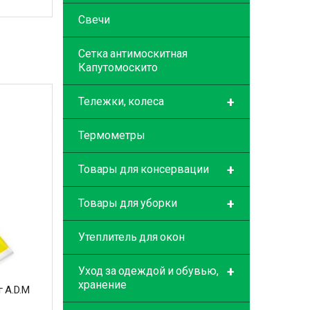
Свечи
Сетка антимоскитная
Капутомоскито
+
Тележки, колеса
Термометры
+
Товары для консервации
+
Товары для уборки
Утеплитель для окон
+
Уход за одеждой и обувью,
хранение
г A.D.M