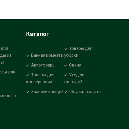
Каталог
 для
Товары для
уды из
Ванная комната
уборки
ры
Автотовары
Свечи
ары для
Товары для
Уход за
консервации
одеждой
Хранение вещей
Шнуры, шпагаты
ухонные