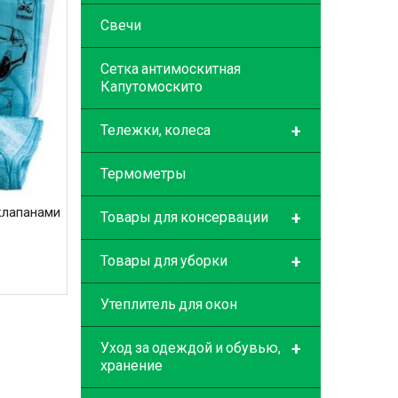
Свечи
Сетка антимоскитная
Капутомоскито
+
Тележки, колеса
Термометры
клапанами
+
Товары для консервации
+
Товары для уборки
Утеплитель для окон
+
Уход за одеждой и обувью,
хранение