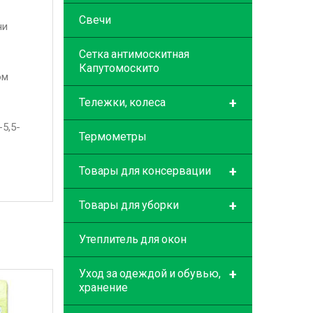
Свечи
чи
Сетка антимоскитная
Капутомоскито
ом
+
Тележки, колеса
-5,5-
Термометры
+
Товары для консервации
+
Товары для уборки
Утеплитель для окон
+
Уход за одеждой и обувью,
хранение