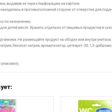
вки, выдавив её через перфорацию на картоне.
на находилась в противоположной стороне от отверстия для пода
ко по назначению.
для детей месте. Хранить отдельно от пищевых продуктов в сух
рганизма. Не размещайте продукт на ободке или внутри унитаза.
натрия, бензоат натрия, ароматизатор, цетеарет-30, 1,3-дибромо
 упаковке).
ует: