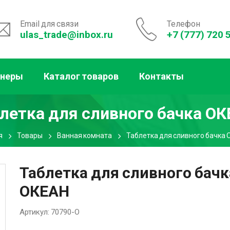
Email для связи
Телефон
ulas_trade@inbox.ru
+7 (777) 720 
тнеры
Каталог товаров
Контакты
летка для сливного бачка О
я
Товары
Ванная комната
Таблетка для сливного бачка
Таблетка для сливного бачк
ОКЕАН
Артикул:
70790-O