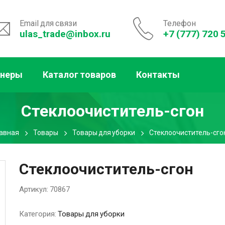
Email для связи
Телефон
ulas_trade@inbox.ru
+7 (777) 720 
тнеры
Каталог товаров
Контакты
Стеклоочиститель-сгон
лавная
Товары
Товары для уборки
Стеклоочиститель-сго
Стеклоочиститель-сгон
Артикул:
70867
Категория:
Товары для уборки