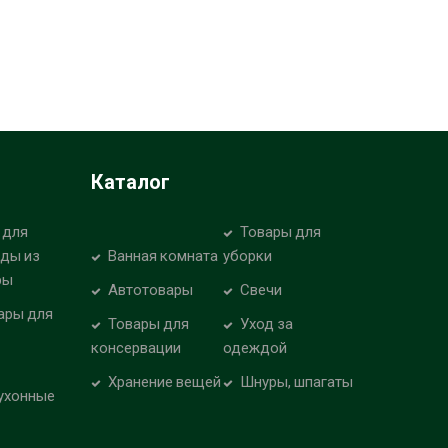
Каталог
 для
Товары для
уды из
Ванная комната
уборки
ры
Автотовары
Свечи
ары для
Товары для
Уход за
консервации
одеждой
Хранение вещей
Шнуры, шпагаты
ухонные