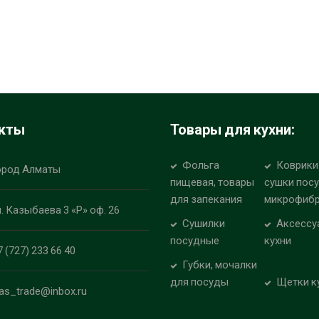
кты
Товары для кухни:
Фольга
Коврики
ород Алматы
пищевая, товары
сушки пос
для запекания
микрофиб
л. Казыбаева 3 «Р» оф. 26
Сушилки
Аксессу
посудные
кухни
7 (727) 233 66 40
Губки, мочалки
для посуды
Щетки к
las_trade@inbox.ru