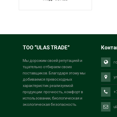
ТОО “ULAS TRADE”
Конта
Мы дорожим своей репутацией и
г
тщательно отбираем своих
поставщиков. Благодаря этому мы
у
добиваемся превосходных
характеристик реализуемой
+
продукции: прочность, комфорт в
использовании, биологическая и
экологическая безопасность.
u