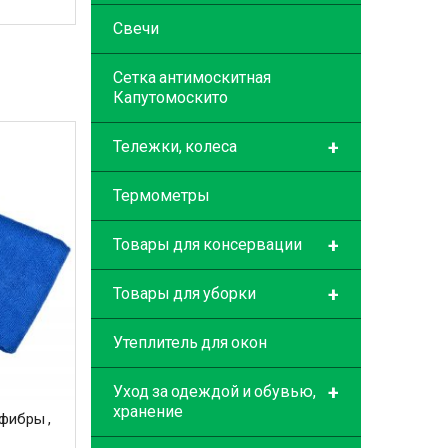
Свечи
Сетка антимоскитная
Капутомоскито
+
Тележки, колеса
Термометры
+
Товары для консервации
+
Товары для уборки
Утеплитель для окон
+
Уход за одеждой и обувью,
хранение
фибры ,