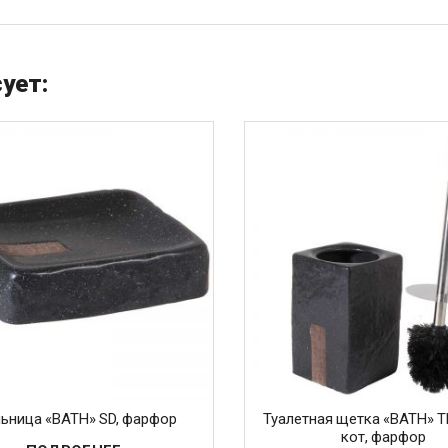
ует:
ьница «BATH» SD, фарфор
Туалетная щетка «BATH» 
кот, фарфор