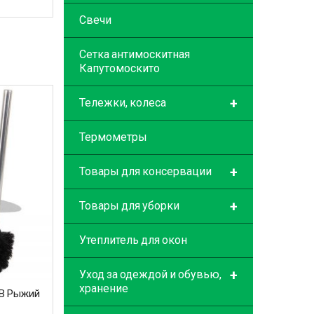
Свечи
Сетка антимоскитная
Капутомоскито
+
Тележки, колеса
Термометры
+
Товары для консервации
+
Товары для уборки
Утеплитель для окон
+
Уход за одеждой и обувью,
хранение
TB Рыжий