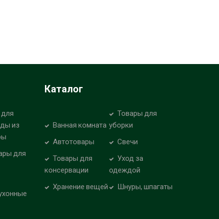
Каталог
 для
Товары для
уды из
Ванная комната
уборки
ры
Автотовары
Свечи
ары для
Товары для
Уход за
консервации
одеждой
Хранение вещей
Шнуры, шпагаты
ухонные