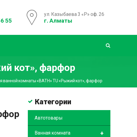
ул. Казыбаева 3 «Р» оф. 26
56 55
г. Алматы
ий кот», фарфор
я ванной комнаты «BATH» TU «Рыжий кот», фарфор
Категории
рфор
Автотовары
+
Ванная комната