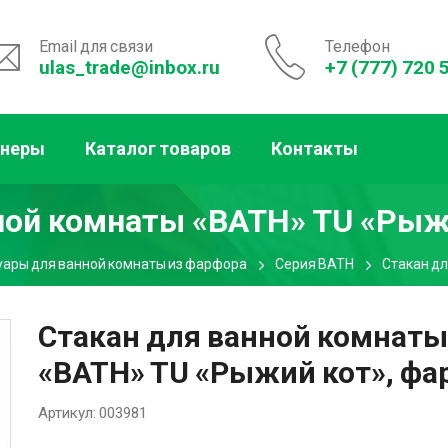
Email для связи
Телефон
ulas_trade@inbox.ru
+7 (777) 720 
тнеры
Каталог товаров
Контакты
ной комнаты «BATH» TU «Рыж
уары для ванной комнаты из фарфора
Серия BATH
Стакан дл
Стакан для ванной комнаты
«BATH» TU «Рыжий кот», фа
Артикул:
003981