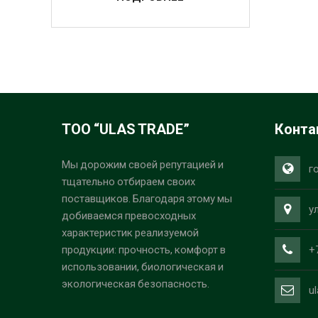
ТОО “ULAS TRADE”
Конта
Мы дорожим своей репутацией и
г
тщательно отбираем своих
поставщиков. Благодаря этому мы
у
добиваемся превосходных
характеристик реализуемой
+
продукции: прочность, комфорт в
использовании, биологическая и
экологическая безопасность.
u