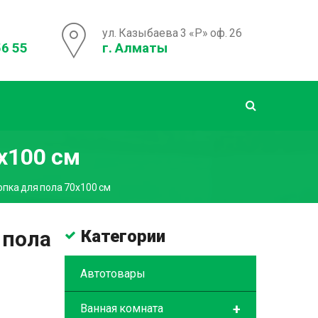
ул. Казыбаева 3 «Р» оф. 26
56 55
г. Алматы
х100 см
опка для пола 70х100 см
 пола
Категории
Автотовары
+
Ванная комната