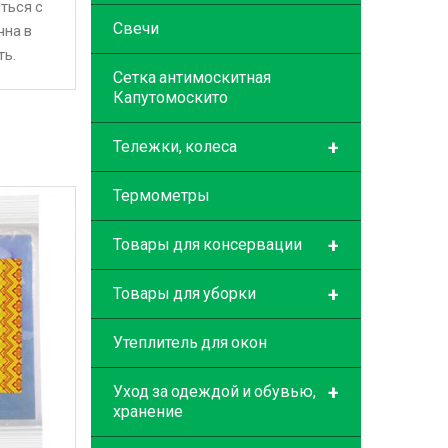
ться с
Свечи
чна в
ть.
Сетка антимоскитная
Капутомоскито
+
Тележки, колеса
Термометры
+
Товары для консервации
+
Товары для уборки
Утеплитель для окон
+
Уход за одеждой и обувью,
хранение