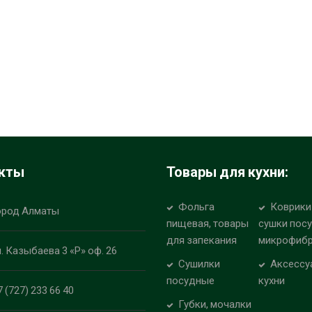
кты
Товары для кухни:
Фольга
Коврики
ород Алматы
пищевая, товары
сушки пос
для запекания
микрофиб
л. Казыбаева 3 «Р» оф. 26
Сушилки
Аксессу
посудные
кухни
7 (727) 233 66 40
Губки, мочалки