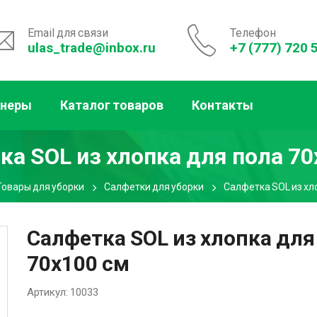
Email для связи
Телефон
ulas_trade@inbox.ru
+7 (777) 720 
тнеры
Каталог товаров
Контакты
ка SOL из хлопка для пола 70
Товары для уборки
Салфетки для уборки
Салфетка SOL из хл
Салфетка SOL из хлопка для
70х100 см
Артикул:
10033