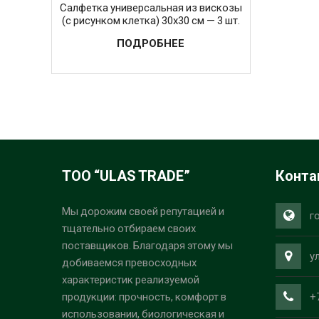
Салфетка универсальная из вискозы
(c рисунком клетка) 30х30 см — 3 шт.
ПОДРОБНЕЕ
ТОО “ULAS TRADE”
Конта
Мы дорожим своей репутацией и
г
тщательно отбираем своих
поставщиков. Благодаря этому мы
у
добиваемся превосходных
характеристик реализуемой
+
продукции: прочность, комфорт в
использовании, биологическая и