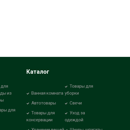
Каталог
 для
Товары для
уды из
Ванная комната
уборки
ры
Автотовары
Свечи
ары для
Товары для
Уход за
консервации
одеждой
Хранение вещей
Шнуры, шпагаты