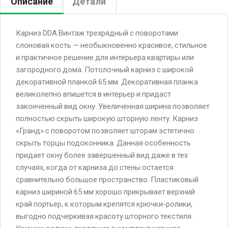
Описание
Детали
Карниз DDA Винтаж трехрядный с поворотами
слоновая кость — необыкновенно красивое, стильное
и практичное решение для интерьера квартиры или
загородного дома. Потолочный карниз с широкой
декоративной планкой 65 мм. Декоративная планка
великолепно впишется в интерьер и придаст
законченный вид окну. Увеличенная ширина позволяет
полностью скрыть широкую шторную ленту. Карниз
«Гранд» с поворотом позволяет шторам эстетично
скрыть торцы подоконника. Данная особенность
придает окну более завершенный вид даже в тех
случаях, когда от карниза до стены остается
сравнительно большое пространство. Пластиковый
карниз шириной 65 мм хорошо прикрывает верхний
край портьер, к которым крепятся крючки-ролики,
выгодно подчеркивая красоту шторного текстиля.