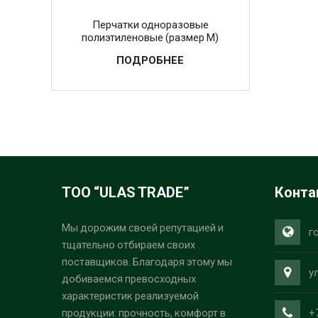
Перчатки одноразовые
полиэтиленовые (размер M)
ПОДРОБНЕЕ
ТОО “ULAS TRADE”
Конта
Мы дорожим своей репутацией и
г
тщательно отбираем своих
поставщиков. Благодаря этому мы
у
добиваемся превосходных
характеристик реализуемой
+
продукции: прочность, комфорт в