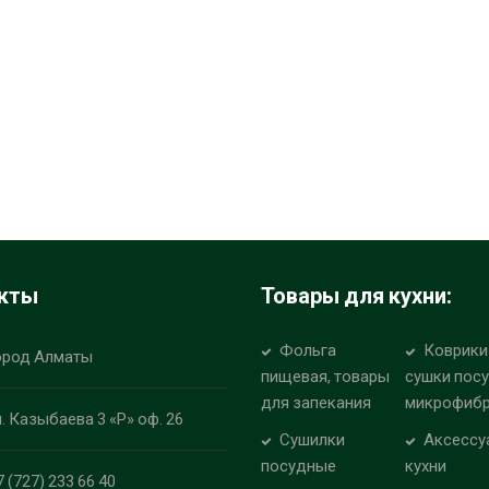
кты
Товары для кухни:
Фольга
Коврики
ород Алматы
пищевая, товары
сушки пос
для запекания
микрофиб
л. Казыбаева 3 «Р» оф. 26
Сушилки
Аксессу
посудные
кухни
7 (727) 233 66 40