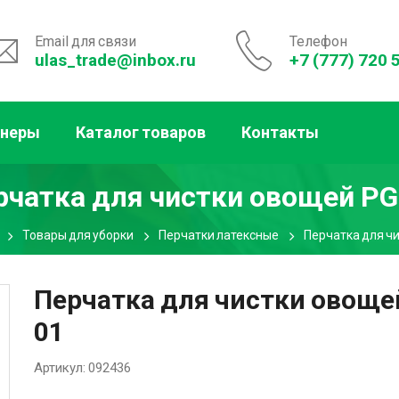
Email для связи
Телефон
ulas_trade@inbox.ru
+7 (777) 720 
тнеры
Каталог товаров
Контакты
рчатка для чистки овощей PG
Товары для уборки
Перчатки латексные
Перчатка для ч
Перчатка для чистки овоще
01
Артикул:
092436