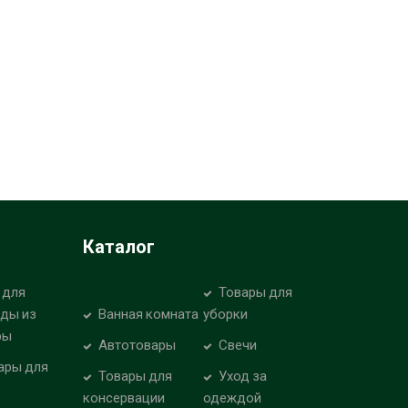
Каталог
 для
Товары для
уды из
Ванная комната
уборки
ры
Автотовары
Свечи
ары для
Товары для
Уход за
консервации
одеждой