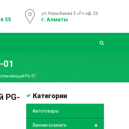
ул. Казыбаева 3 «Р» оф. 26
56 55
г. Алматы
-01
истки овощей PG-01
й PG-
Категории
Автотовары
+
Ванная комната