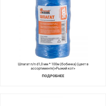
Шпагат п/п d1,0 мм * 100м (бобинка) (цвет в
ассортименте)»Рыжий кот»
ПОДРОБНЕЕ