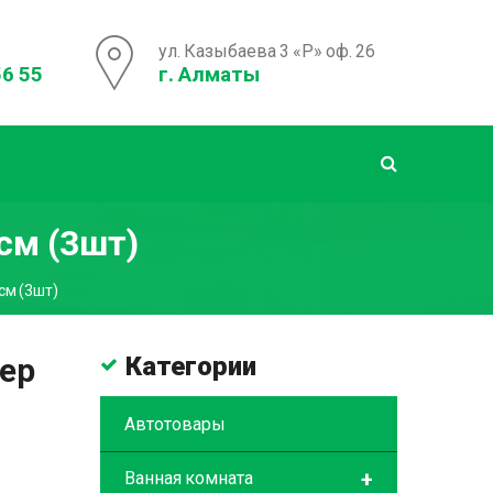
ул. Казыбаева 3 «Р» оф. 26
56 55
г. Алматы
см (3шт)
см (3шт)
ер
Категории
Автотовары
+
Ванная комната