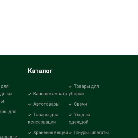
Каталог
 для
Товары для
уды из
Ванная комната
уборки
ры
Автотовары
Свечи
ары для
Товары для
Уход за
консервации
одеждой
Хранение вещей
Шнуры, шпагаты
ухонные