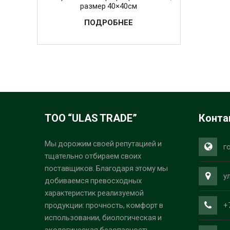
размер 40×40см
ПОДРОБНЕЕ
ТОО “ULAS TRADE”
Конта
Мы дорожим своей репутацией и
г
тщательно отбираем своих
поставщиков. Благодаря этому мы
у
добиваемся превосходных
характеристик реализуемой
+
продукции: прочность, комфорт в
использовании, биологическая и