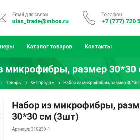
Email для связи
Телефон
ulas_trade@inbox.ru
+7 (777) 720 
тнеры
Каталог товаров
Контакты
з микрофибры, размер 30*30 
Товары
Хит продаж
Набор из микрофибры, размер 30*30 
Набор из микрофибры, разм
30*30 см (3шт)
Артикул:
310239-1