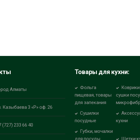
кты
Товары для кухни:
Фольга
Коврики
ород Алматы
пищевая, товары
сушки пос
для запекания
микрофиб
л. Казыбаева 3 «Р» оф. 26
Сушилки
Аксессу
посудные
кухни
7 (727) 233 66 40
Губки, мочалки
для посуды
Щетки к