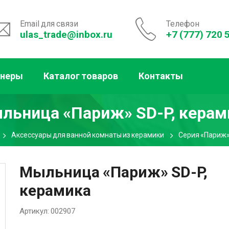
Email для связи
Телефон
ulas_trade@inbox.ru
+7 (777) 720 
тнеры
Каталог товаров
Контакты
льница «Париж» SD-P, керам
Аксессуары для ванной комнаты из керамики
Серия «Париж
Мыльница «Париж» SD-P,
керамика
Артикул:
002907