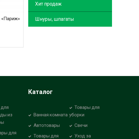
Хит продаж
а «Париж»
Шнуры, шпагаты
Каталог
 для
Товары для
уды из
Ванная комната
уборки
ры
Автотовары
Свечи
ары для
Товары для
Уход за