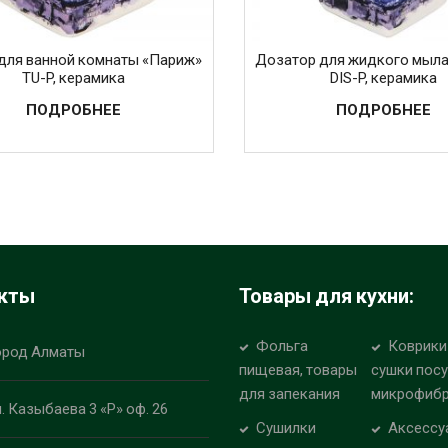
для ванной комнаты «Париж»
Дозатор для жидкого мыл
TU-P, керамика
DIS-P, керамика
ПОДРОБНЕЕ
ПОДРОБНЕЕ
кты
Товары для кухни:
Фольга
Коврики
ород Алматы
пищевая, товары
сушки пос
для запекания
микрофиб
л. Казыбаева 3 «Р» оф. 26
Сушилки
Аксессу