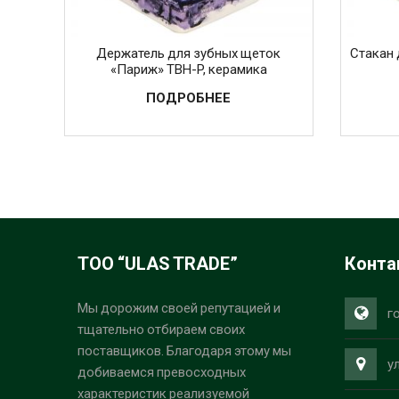
Держатель для зубных щеток
Стакан 
«Париж» TBH-P, керамика
ПОДРОБНЕЕ
ТОО “ULAS TRADE”
Конта
Мы дорожим своей репутацией и
г
тщательно отбираем своих
поставщиков. Благодаря этому мы
у
добиваемся превосходных
характеристик реализуемой