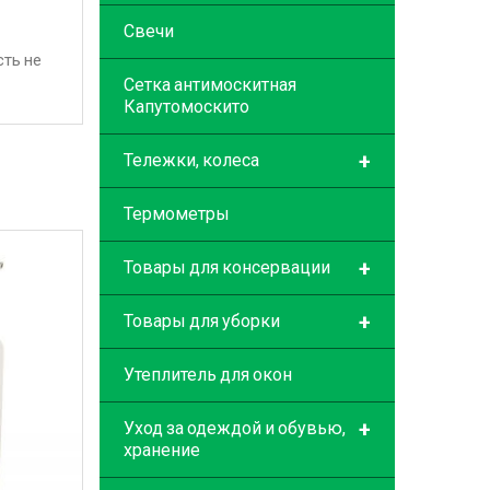
Свечи
сть не
Сетка антимоскитная
Капутомоскито
+
Тележки, колеса
Термометры
+
Товары для консервации
+
Товары для уборки
Утеплитель для окон
+
Уход за одеждой и обувью,
хранение