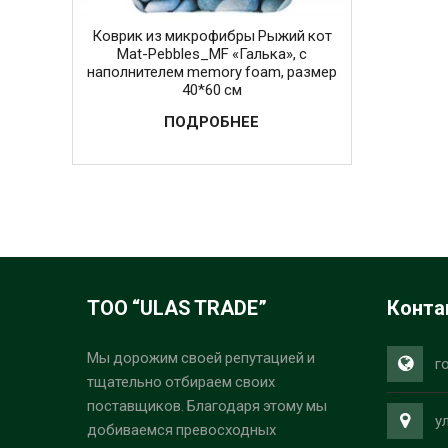
Коврик из микрофибры Рыжий кот
Mat-Pebbles_MF «Галька», с
наполнителем memory foam, размер
40*60 см
ПОДРОБНЕЕ
ТОО “ULAS TRADE”
Конта
Мы дорожим своей репутацией и
г
тщательно отбираем своих
поставщиков. Благодаря этому мы
у
добиваемся превосходных