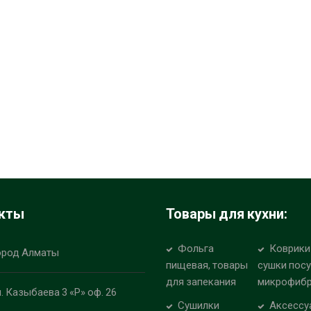
кты
Товары для кухни:
Фольга
Коврики
ород Алматы
пищевая, товары
сушки пос
для запекания
микрофиб
л. Казыбаева 3 «Р» оф. 26
Сушилки
Аксессу