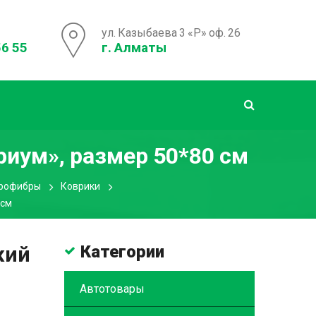
ул. Казыбаева 3 «Р» оф. 26
56 55
г. Алматы
иум», размер 50*80 см
крофибры
Коврики
 см
жий
Категории
Автотовары