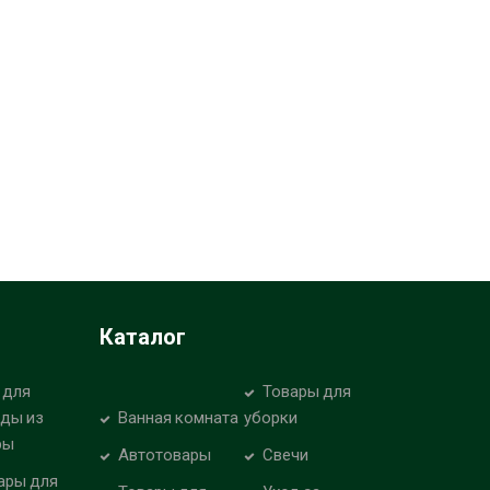
Каталог
 для
Товары для
уды из
Ванная комната
уборки
ры
Автотовары
Свечи
ары для