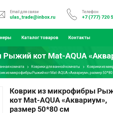
Email для связи
Телефон
ulas_trade@inbox.ru
+7 (777) 720 
тнеры
Каталог товаров
Контакты
 Рыжий кот Mat-AQUA «Аквар
анная комната
Коврики для ванной комнаты
Коврики из ми
рик из микрофибры Рыжий кот Mat-AQUA «Аквариум», размер 50*80
Коврик из микрофибры Ры
кот Mat-AQUA «Аквариум»,
размер 50*80 см