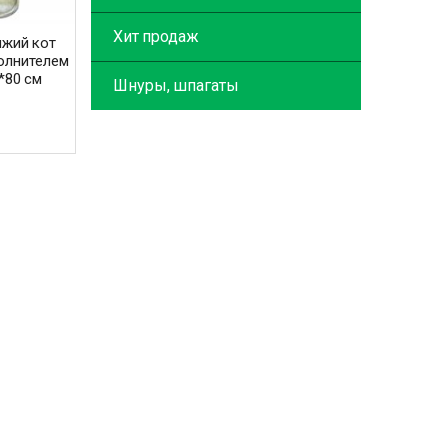
Хит продаж
жий кот
олнителем
*80 см
Шнуры, шпагаты