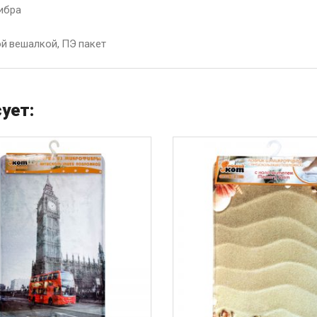
ибра
й вешалкой, ПЭ пакет
ует: