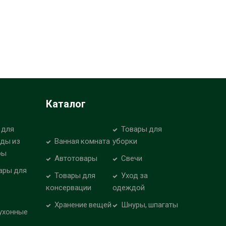
Каталог
 для
Товары для
уды из
Ванная комната
уборки
ры
Автотовары
Свечи
ары для
Товары для
Уход за
консервации
одеждой
Хранение вещей
Шнуры, шпагаты
ухонные