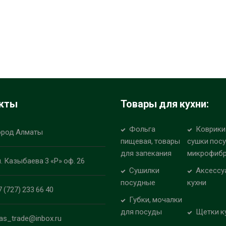
кты
Товары для кухни:
Фольга
Коврики
ород Алматы
пищевая, товары
сушки пос
для запекания
микрофиб
л. Казыбаева 3 «Р» оф. 26
Сушилки
Аксессу
посудные
кухни
7 (727) 233 66 40
Губки, мочалки
для посуды
Щетки к
las_trade@inbox.ru