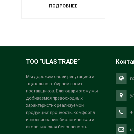
ПОДРОБНЕЕ
ТОО “ULAS TRADE”
Конта
Мы дорожим своей репутацией и
г
тщательно отбираем своих
поставщиков. Благодаря этому мы
у
добиваемся превосходных
характеристик реализуемой
+
продукции: прочность, комфорт в
использовании, биологическая и
экологическая безопасность.
u