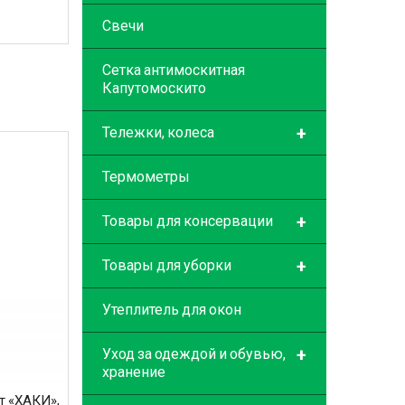
Свечи
Сетка антимоскитная
Капутомоскито
+
Тележки, колеса
Термометры
+
Товары для консервации
+
Товары для уборки
Утеплитель для окон
+
Уход за одеждой и обувью,
хранение
т «ХАКИ»,