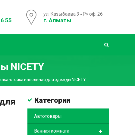
ул. Казыбаева 3 «Р» оф. 26
56 55
г. Алматы
ды NICETY
лка-стойка напольная для одежды NICETY
 для
Категории
Автотовары
+
Ванная комната