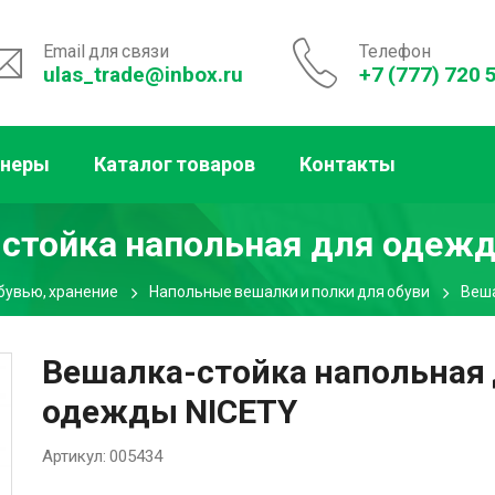
Email для связи
Телефон
ulas_trade@inbox.ru
+7 (777) 720 
тнеры
Каталог товаров
Контакты
стойка напольная для одеж
бувью, хранение
Напольные вешалки и полки для обуви
Веша
Вешалка-стойка напольная
одежды NICETY
Артикул:
005434