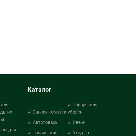
Каталог
 для
Товары для
уды из
Ванная комната
уборки
ры
Автотовары
Свечи
ары для
Товары для
Уход за