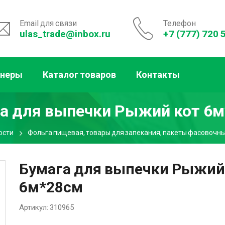
Email для связи
Телефон
ulas_trade@inbox.ru
+7 (777) 720 
тнеры
Каталог товаров
Контакты
а для выпечки Рыжий кот 6
ости
Фольга пищевая, товары для запекания, пакеты фасовочн
Бумага для выпечки Рыжий
6м*28см
Артикул:
310965