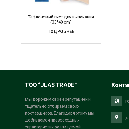
Тефлоновый лист для выпекания
(33*40 cm)
ПОДРОБНЕЕ
ТОО “ULAS TRADE”
Конта
Мы дорожим своей репутацией и
г
тщательно отбираем своих
поставщиков. Благодаря этому мы
у
добиваемся превосходных
характеристик реализуемой