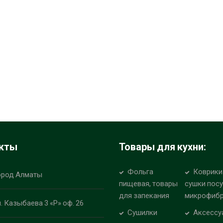
кты
Товары для кухни:
Фольга
Коврики
ород Алматы
пищевая, товары
сушки пос
для запекания
микрофиб
л. Казыбаева 3 «Р» оф. 26
Сушилки
Аксессу