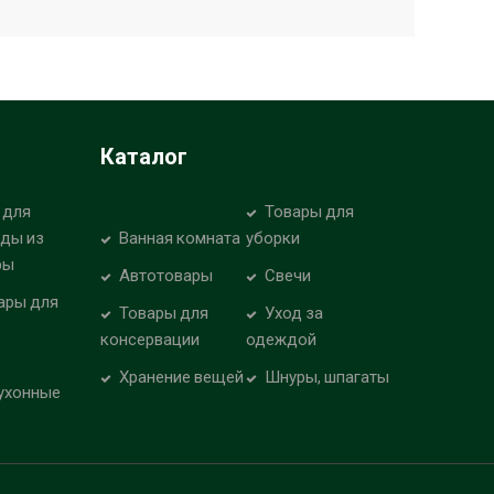
Каталог
 для
Товары для
уды из
Ванная комната
уборки
ры
Автотовары
Свечи
ары для
Товары для
Уход за
консервации
одеждой
Хранение вещей
Шнуры, шпагаты
ухонные