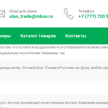
Email для связи
Телефон
ulas_trade@inbox.ru
+7 (777) 720 
тнеры
Каталог товаров
Контакты
ся тем, что остаётся на одном месте и отображается в меню сайт
циальным посетителям. Например, так:
ежды актёр. Это мой блог. Я живу в Ростове-на-Дону, люблю св
 и с тех пор производит качественные штучки. Компания находит