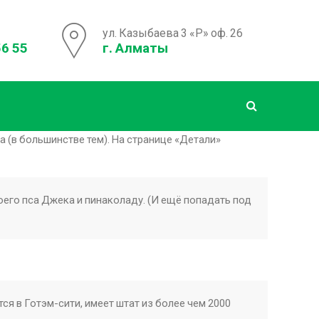
ул. Казыбаева 3 «Р» оф. 26
56 55
г. Алматы
а (в большинстве тем). На странице «Детали»
оего пса Джека и пинаколаду. (И ещё попадать под
ся в Готэм-сити, имеет штат из более чем 2000