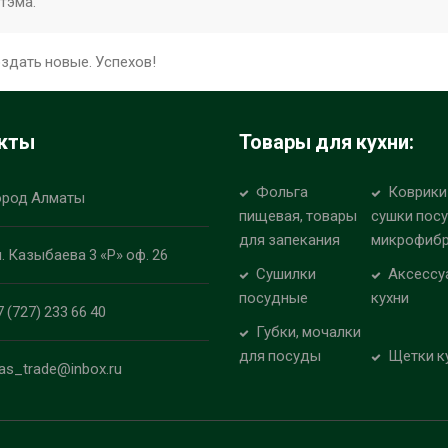
тэма.
оздать новые. Успехов!
кты
Товары для кухни:
Фольга
Коврики
ород Алматы
пищевая, товары
сушки пос
для запекания
микрофиб
л. Казыбаева 3 «Р» оф. 26
Сушилки
Аксессу
посудные
кухни
7 (727) 233 66 40
Губки, мочалки
для посуды
Щетки к
las_trade@inbox.ru