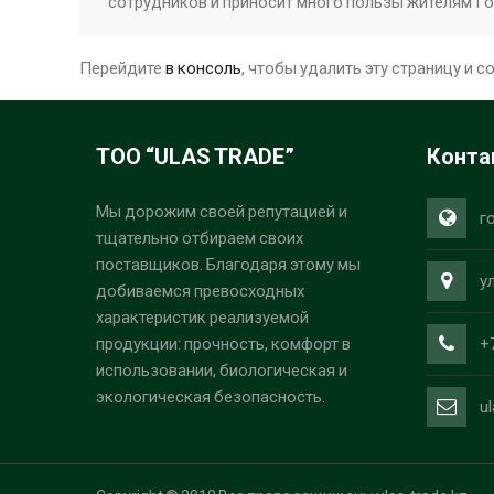
сотрудников и приносит много пользы жителям Го
Перейдите
в консоль
, чтобы удалить эту страницу и с
ТОО “ULAS TRADE”
Конта
Мы дорожим своей репутацией и
г
тщательно отбираем своих
поставщиков. Благодаря этому мы
у
добиваемся превосходных
характеристик реализуемой
+
продукции: прочность, комфорт в
использовании, биологическая и
экологическая безопасность.
u